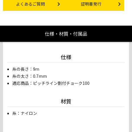
Other link
Certificate Issuance
よくあるご質問
証明書発行
仕様・材質・付属品
仕様
糸の長さ：9ｍ
糸の太さ：0.7mm
適応商品：ピッチライン割付チョーク100
材質
糸：ナイロン