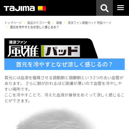
トップページ
製品カテゴリ一覧
風雅
清涼ファン風雅パッド 特設ページ
首元を冷やすとなぜ涼しく感じるの？
首元を冷やすとなぜ涼しく感じるの？
首元には血液を循環させる頸動脈と頸静脈という2つの太い血管が
あります。
さらに脈が計れるほど皮膚が薄いので血管を冷やしや
すい場所です。
ここを冷やすことで、冷えた血液が身体をめぐって涼しく感じるこ
とができます。